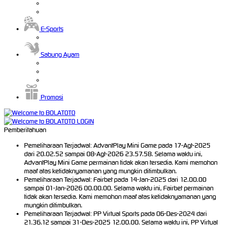
E-Sports
Sabung Ayam
Promosi
Pemberitahuan
Pemeliharaan Terjadwal: AdvantPlay Mini Game pada 17-Agt-2025
dari 20.02.52 sampai 08-Agt-2026 23.57.58. Selama waktu ini,
AdvantPlay Mini Game permainan tidak akan tersedia. Kami memohon
maaf atas ketidaknyamanan yang mungkin ditimbulkan.
Pemeliharaan Terjadwal: Fairbet pada 14-Jan-2025 dari 12.00.00
sampai 01-Jan-2026 00.00.00. Selama waktu ini, Fairbet permainan
tidak akan tersedia. Kami memohon maaf atas ketidaknyamanan yang
mungkin ditimbulkan.
Pemeliharaan Terjadwal: PP Virtual Sports pada 06-Des-2024 dari
21.36.12 sampai 31-Des-2025 12.00.00. Selama waktu ini, PP Virtual