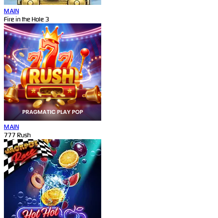
MAIN
Fire in the Hole 3
MAIN
777 Rush