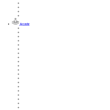
Arcade