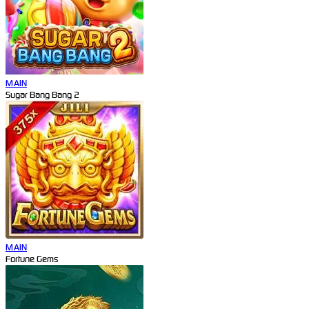
MAIN
Sugar Bang Bang 2
MAIN
Fortune Gems