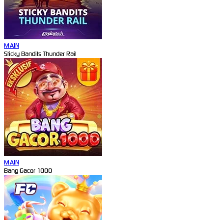
MAIN
Sticky Bandits Thunder Rail
MAIN
Bang Gacor 1000