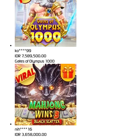
ko****99
IDR
7,589,500.00
Gates of Olympus 1000
nih****16
IDR
3,658,000.00