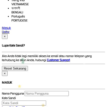
Tiếng Việt
VIETNAMESE
বংলাদশী
BENGALI
Português
PORTUGESE
Masuk
Daftar
×
Lupa Kata Sandi?
Jika Anda tidak lagi memiliki akses ke email atau nomor telepon yang
terhubung ke akun Anda, hubungi
Customer Support
.
×
MASUK
Nama Pengguna
Kata Sandi