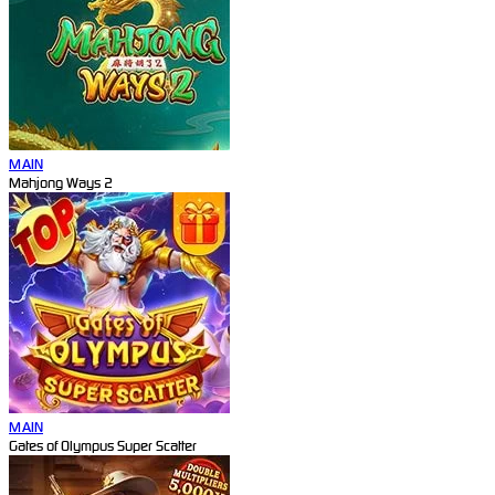
MAIN
Mahjong Ways 2
MAIN
Gates of Olympus Super Scatter