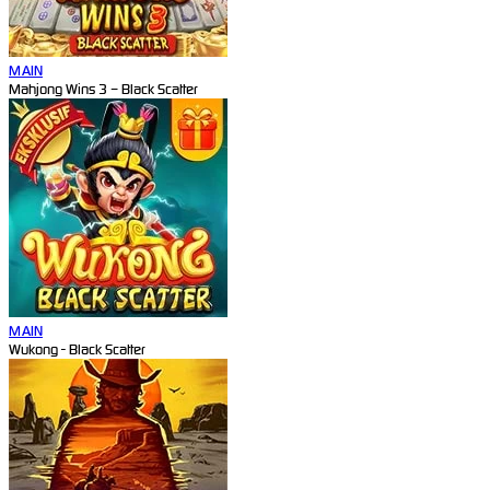
MAIN
Mahjong Wins 3 – Black Scatter
MAIN
Wukong - Black Scatter