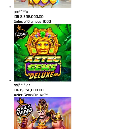
par****u
IDR
2,258,000.00
Gates of Olympus 1000
haj****77
IDR
6,258,000.00
Aztec Gems Deluxe™