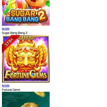
MAIN
Sugar Bang Bang 2
MAIN
Fortune Gems