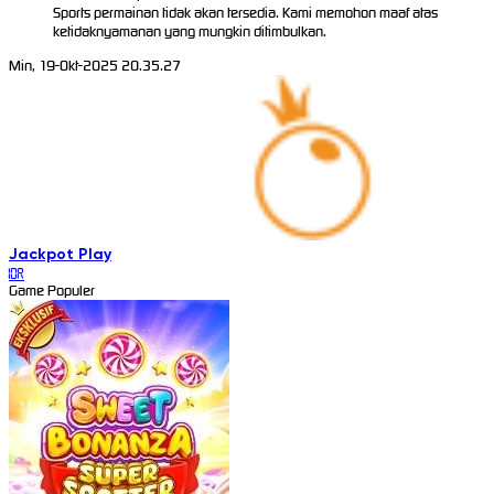
Sports permainan tidak akan tersedia. Kami memohon maaf atas
ketidaknyamanan yang mungkin ditimbulkan.
Min, 19-Okt-2025 20.35.27
Jackpot
Play
IDR
Game Populer