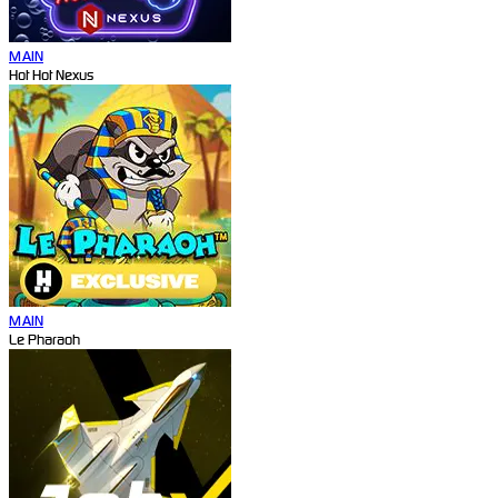
MAIN
Hot Hot Nexus
MAIN
Le Pharaoh