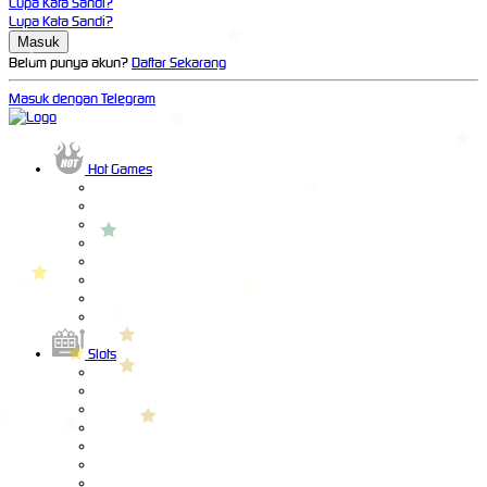
Lupa Kata Sandi?
Lupa Kata Sandi?
Belum punya akun?
Daftar Sekarang
Masuk dengan Telegram
Hot Games
Slots