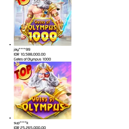
jay****99
IDR
10,588,000.00
Gates of Olympus 1000
sup****k
IDR
25,265,000.00