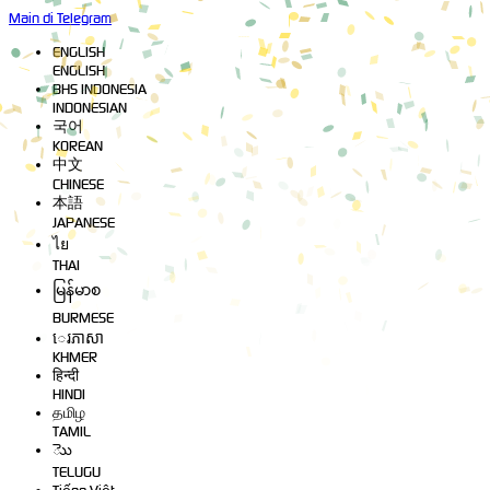
Main di Telegram
ENGLISH
ENGLISH
BHS INDONESIA
INDONESIAN
국어
KOREAN
中文
CHINESE
本語
JAPANESE
ไย
THAI
မြန်မာစ
BURMESE
េរភាសា
KHMER
हिन्दी
HINDI
தமிழ
TAMIL
ెుు
TELUGU