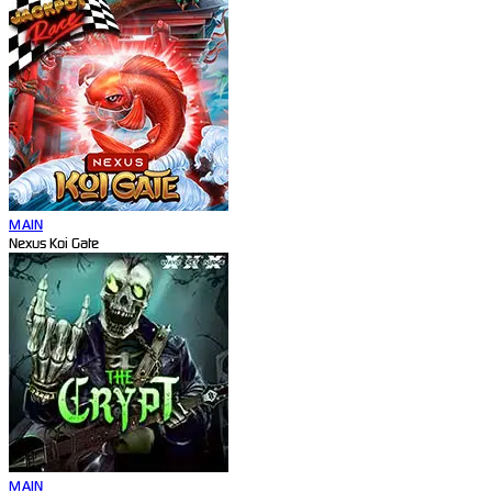
MAIN
Nexus Koi Gate
MAIN