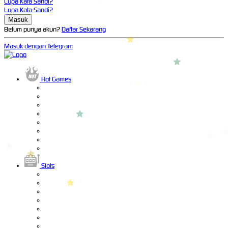
Lupa Kata Sandi?
Lupa Kata Sandi?
Belum punya akun?
Daftar Sekarang
Masuk dengan Telegram
Hot Games
Slots