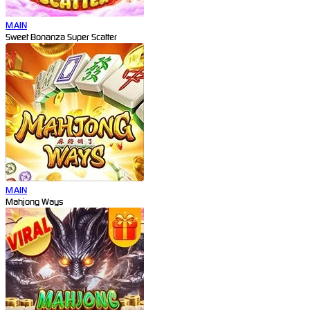
MAIN
Sweet Bonanza Super Scatter
MAIN
Mahjong Ways