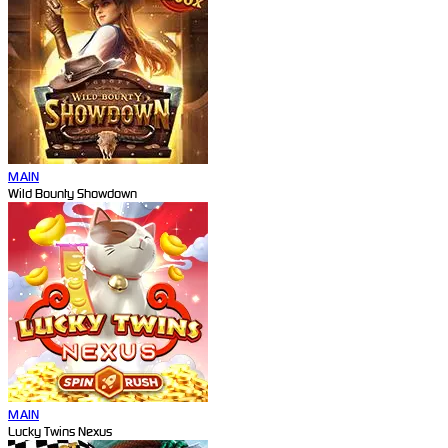
MAIN
Wild Bounty Showdown
MAIN
Lucky Twins Nexus