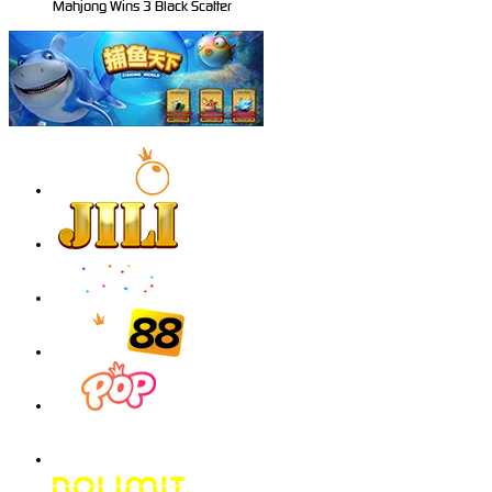
Mahjong Wins 3 Black Scatter