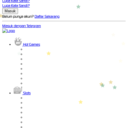
Lupa Kata Sandi?
Lupa Kata Sandi?
Belum punya akun?
Daftar Sekarang
Masuk dengan Telegram
Hot Games
Slots