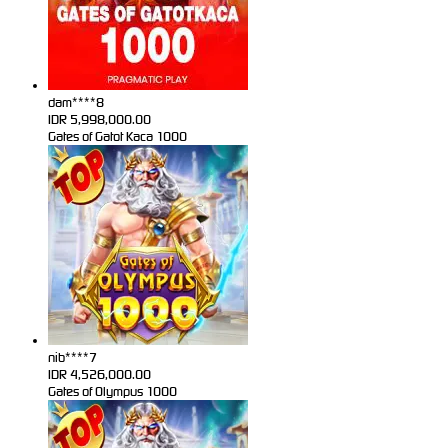
dam****8
IDR
5,998,000.00
Gates of Gatot Kaca 1000
nib****7
IDR
4,526,000.00
Gates of Olympus 1000