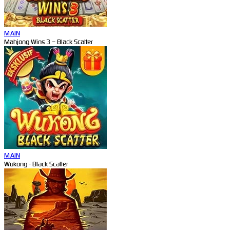
MAIN
Mahjong Wins 3 – Black Scatter
MAIN
Wukong - Black Scatter