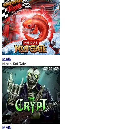
MAIN
Nexus Koi Gate
MAIN