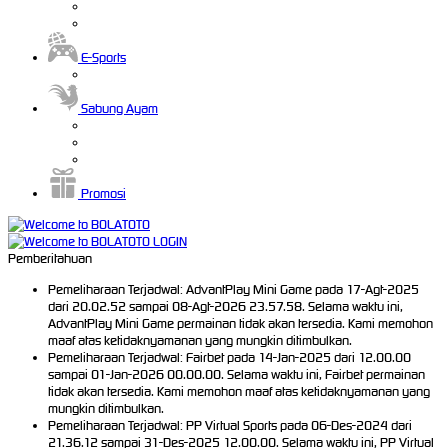
E-Sports
Sabung Ayam
Promosi
Pemberitahuan
Pemeliharaan Terjadwal: AdvantPlay Mini Game pada 17-Agt-2025
dari 20.02.52 sampai 08-Agt-2026 23.57.58. Selama waktu ini,
AdvantPlay Mini Game permainan tidak akan tersedia. Kami memohon
maaf atas ketidaknyamanan yang mungkin ditimbulkan.
Pemeliharaan Terjadwal: Fairbet pada 14-Jan-2025 dari 12.00.00
sampai 01-Jan-2026 00.00.00. Selama waktu ini, Fairbet permainan
tidak akan tersedia. Kami memohon maaf atas ketidaknyamanan yang
mungkin ditimbulkan.
Pemeliharaan Terjadwal: PP Virtual Sports pada 06-Des-2024 dari
21.36.12 sampai 31-Des-2025 12.00.00. Selama waktu ini, PP Virtual