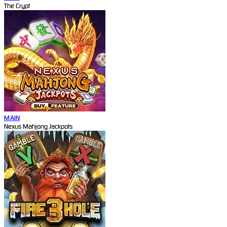
The Crypt
MAIN
Nexus Mahjong Jackpots