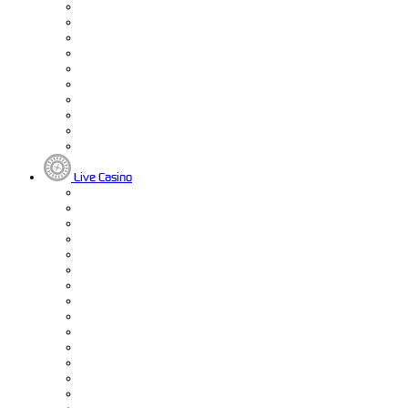
Live Casino