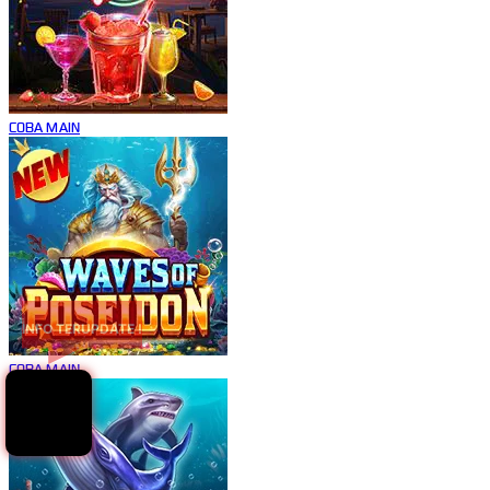
COBA
MAIN
INFO TERUPDATE !
COBA
MAIN