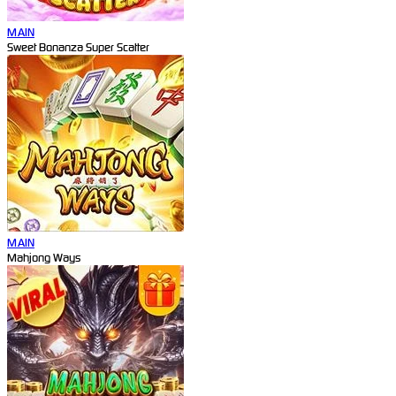
MAIN
Sweet Bonanza Super Scatter
MAIN
Mahjong Ways