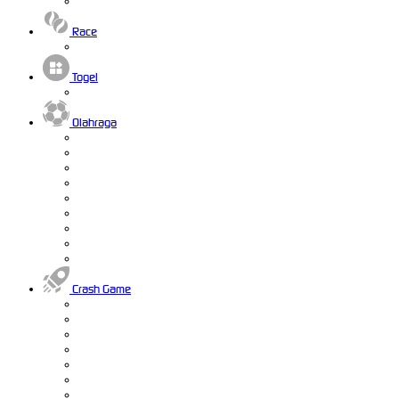
Race
Togel
Olahraga
Crash Game