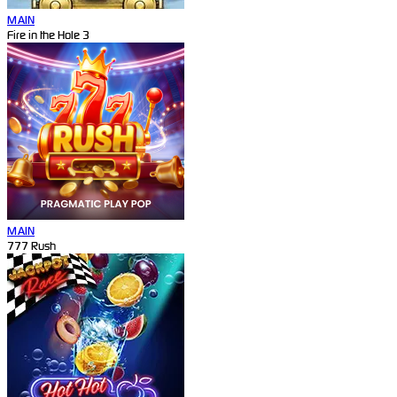
MAIN
Fire in the Hole 3
MAIN
777 Rush