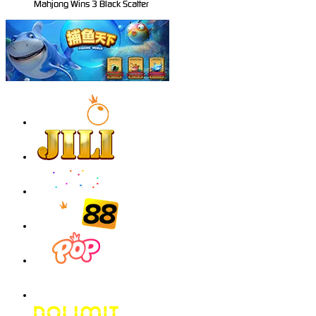
Mahjong Wins 3 Black Scatter