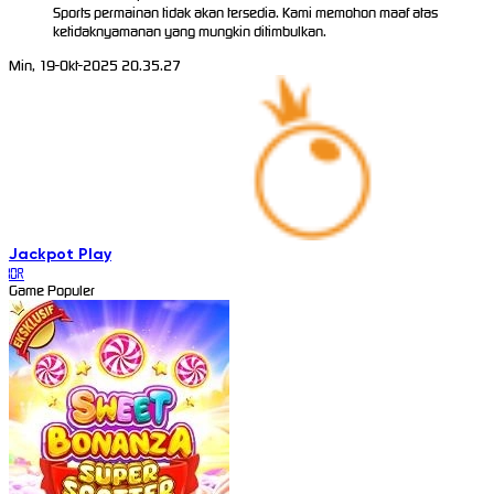
Sports permainan tidak akan tersedia. Kami memohon maaf atas
ketidaknyamanan yang mungkin ditimbulkan.
Min, 19-Okt-2025 20.35.27
Jackpot
Play
IDR
Game Populer