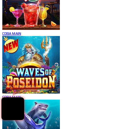
COBA
MAIN
INFO TERUPDATE !
COBA
MAIN