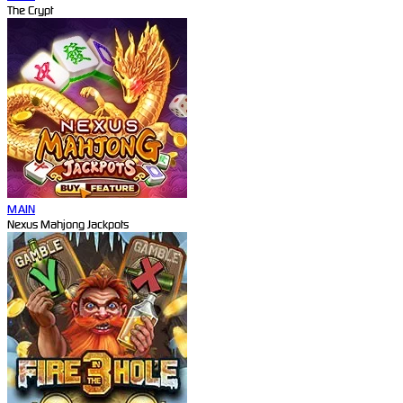
The Crypt
MAIN
Nexus Mahjong Jackpots