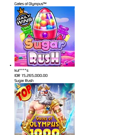
Gates of Olympus™
kul****s
IDR
15,265,000.00
Sugar Rush