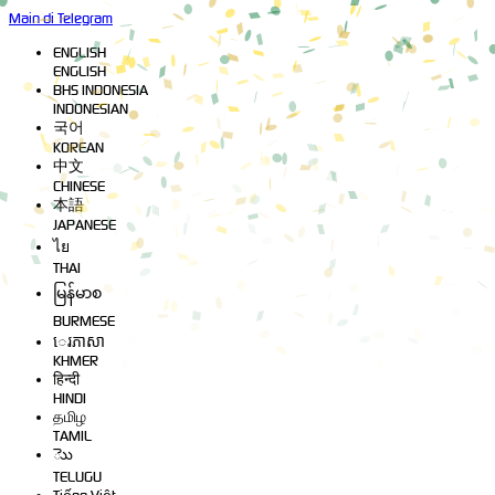
Main di Telegram
ENGLISH
ENGLISH
BHS INDONESIA
INDONESIAN
국어
KOREAN
中文
CHINESE
本語
JAPANESE
ไย
THAI
မြန်မာစ
BURMESE
េរភាសា
KHMER
हिन्दी
HINDI
தமிழ
TAMIL
ెుు
TELUGU