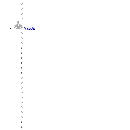
Arcade