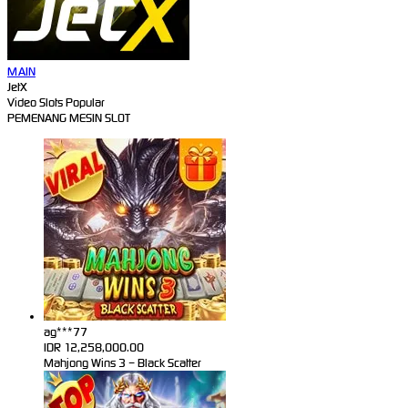
MAIN
JetX
Video Slots Popular
PEMENANG MESIN SLOT
ag***77
IDR
12,258,000.00
Mahjong Wins 3 – Black Scatter