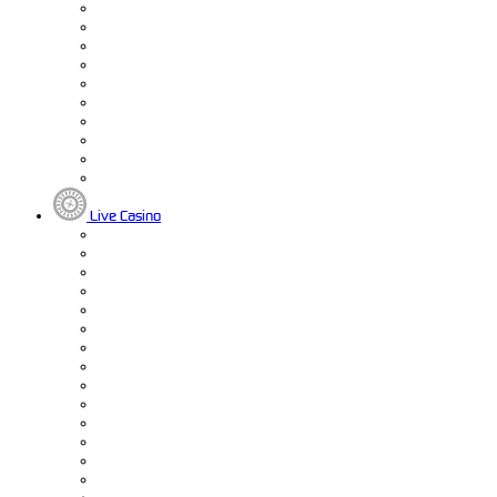
Live Casino