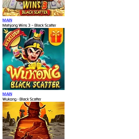
MAIN
Mahjong Wins 3 – Black Scatter
MAIN
Wukong - Black Scatter