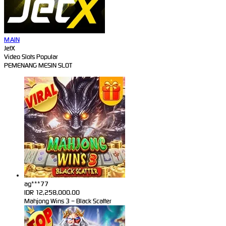
MAIN
JetX
Video Slots Popular
PEMENANG MESIN SLOT
ag***77
IDR
12,258,000.00
Mahjong Wins 3 – Black Scatter