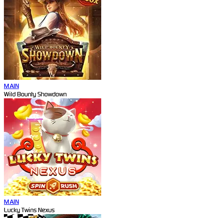
MAIN
Wild Bounty Showdown
MAIN
Lucky Twins Nexus