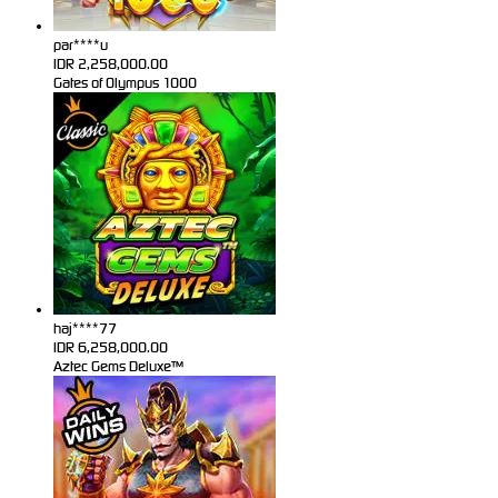
par****u
IDR
2,258,000.00
Gates of Olympus 1000
haj****77
IDR
6,258,000.00
Aztec Gems Deluxe™