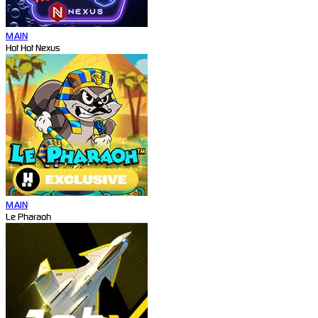
MAIN
Hot Hot Nexus
MAIN
Le Pharaoh