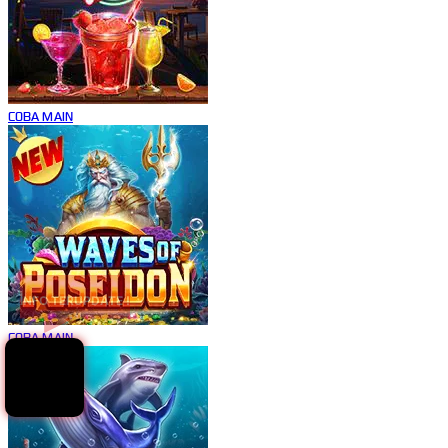
COBA
MAIN
INFO TERUPDATE !
COBA
MAIN