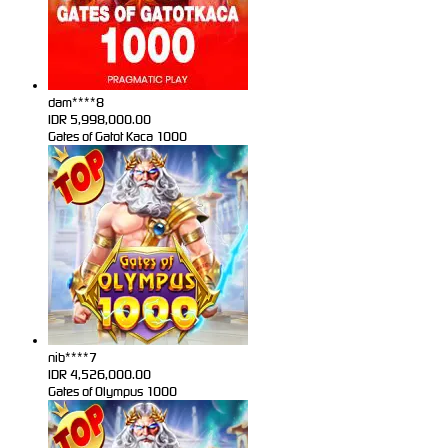
dam****8
IDR
5,998,000.00
Gates of Gatot Kaca 1000
nib****7
IDR
4,526,000.00
Gates of Olympus 1000