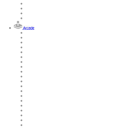
Arcade