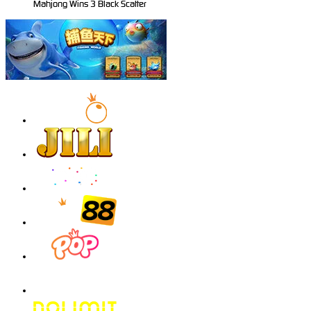
Mahjong Wins 3 Black Scatter