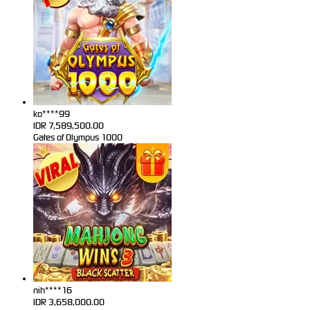
ko****99
IDR
7,589,500.00
Gates of Olympus 1000
nih****16
IDR
3,658,000.00