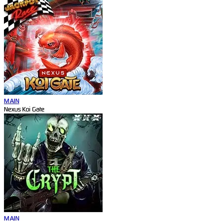
MAIN
Nexus Koi Gate
MAIN