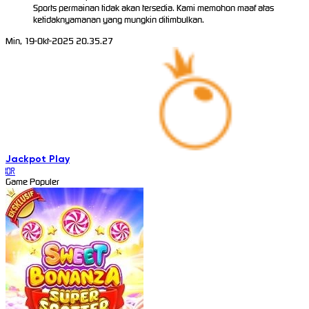
Sports permainan tidak akan tersedia. Kami memohon maaf atas
ketidaknyamanan yang mungkin ditimbulkan.
Min, 19-Okt-2025 20.35.27
Jackpot
Play
IDR
Game Populer