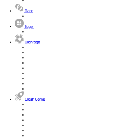
Race
Togel
Olahraga
Crash Game