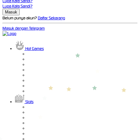
Lupa Kata Sandi?
Lupa Kata Sandi?
Belum punya akun?
Daftar Sekarang
Masuk dengan Telegram
Hot Games
Slots