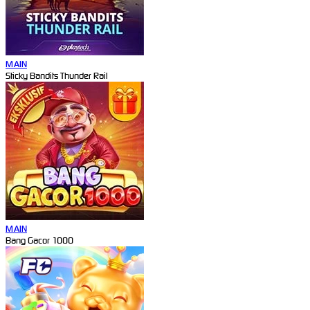
MAIN
Sticky Bandits Thunder Rail
MAIN
Bang Gacor 1000