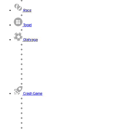
Race
Togel
Olahraga
Crash Game