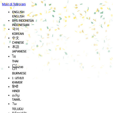
Main di Telegram
ENGLISH
ENGLISH
BHS INDONESIA
INDONESIAN
국어
KOREAN
中文
CHINESE
本語
JAPANESE
ไย
THAI
မြန်မာစ
BURMESE
េរភាសា
KHMER
हिन्दी
HINDI
தமிழ
TAMIL
ెుు
TELUGU