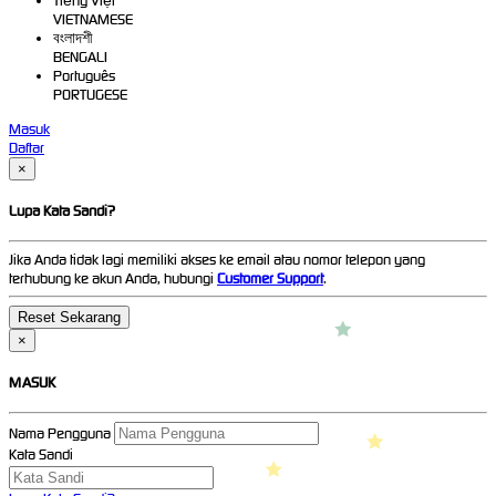
Tiếng Việt
VIETNAMESE
বংলাদশী
BENGALI
Português
PORTUGESE
Masuk
Daftar
×
Lupa Kata Sandi?
Jika Anda tidak lagi memiliki akses ke email atau nomor telepon yang
terhubung ke akun Anda, hubungi
Customer Support
.
×
MASUK
Nama Pengguna
Kata Sandi