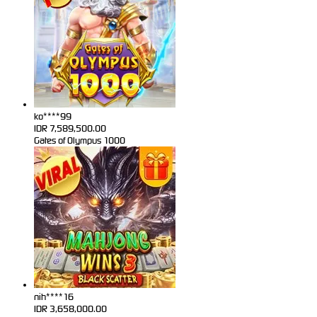
ko****99
IDR
7,589,500.00
Gates of Olympus 1000
nih****16
IDR
3,658,000.00