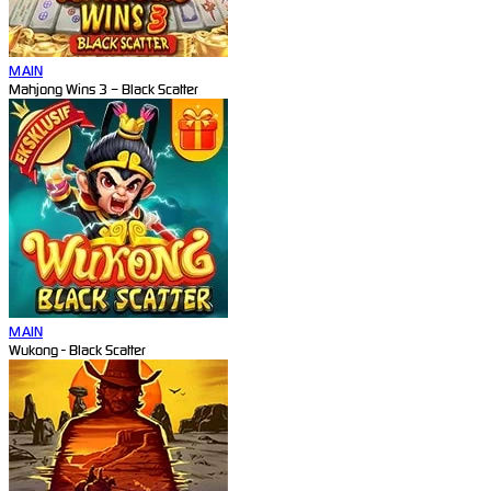
MAIN
Mahjong Wins 3 – Black Scatter
MAIN
Wukong - Black Scatter