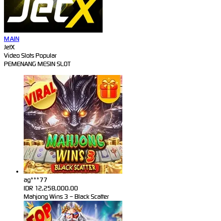
MAIN
JetX
Video Slots Popular
PEMENANG MESIN SLOT
ag***77
IDR
12,258,000.00
Mahjong Wins 3 – Black Scatter