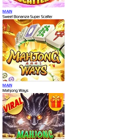
MAIN
Sweet Bonanza Super Scatter
MAIN
Mahjong Ways