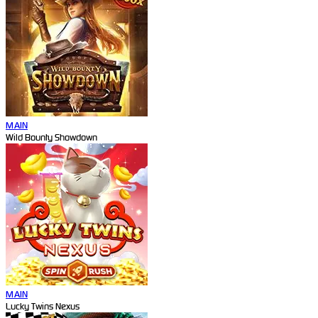
MAIN
Wild Bounty Showdown
MAIN
Lucky Twins Nexus