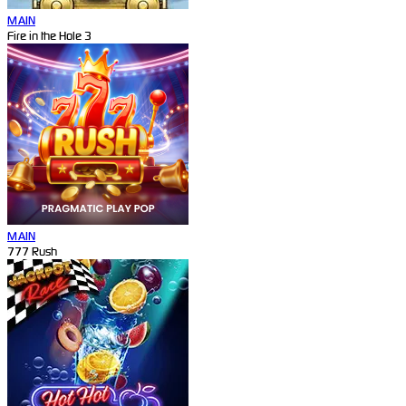
MAIN
Fire in the Hole 3
MAIN
777 Rush