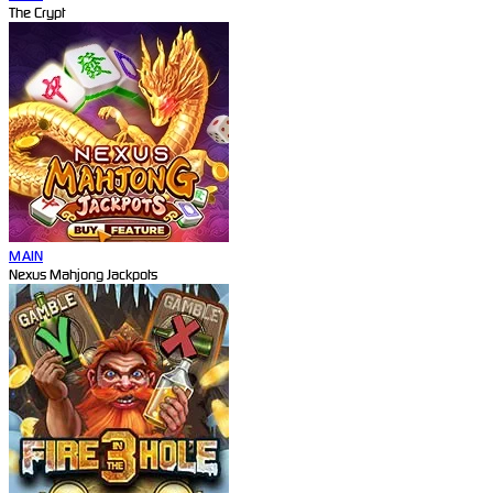
The Crypt
MAIN
Nexus Mahjong Jackpots