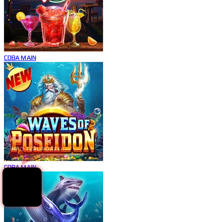
COBA
MAIN
INFO TERUPDATE !
COBA
MAIN