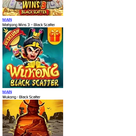
MAIN
Mahjong Wins 3 – Black Scatter
MAIN
Wukong - Black Scatter