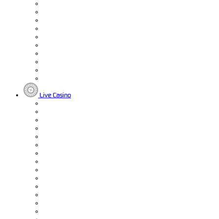
Live Casino