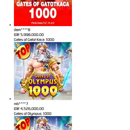
dam****8
IDR
5,998,000.00
Gates of Gatot Kaca 1000
nib****7
IDR
4,526,000.00
Gates of Olympus 1000