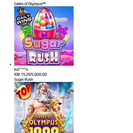
Gates of Olympus™
kul****s
IDR
15,265,000.00
Sugar Rush