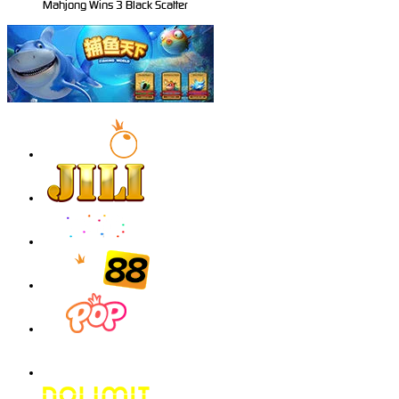
Mahjong Wins 3 Black Scatter