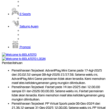
E-Sports
Sabung Ayam
Promosi
Pemberitahuan
Pemeliharaan Terjadwal: AdvantPlay Mini Game pada 17-Agt-2025
dari 20.02.52 sampai 08-Agt-2026 23.57.58. Selama waktu ini,
AdvantPlay Mini Game permainan tidak akan tersedia. Kami memohon
maaf atas ketidaknyamanan yang mungkin ditimbulkan.
Pemeliharaan Terjadwal: Fairbet pada 14-Jan-2025 dari 12.00.00
sampai 01-Jan-2026 00.00.00. Selama waktu ini, Fairbet permainan
tidak akan tersedia. Kami memohon maaf atas ketidaknyamanan yang
mungkin ditimbulkan.
Pemeliharaan Terjadwal: PP Virtual Sports pada 06-Des-2024 dari
21.36.12 sampai 31-Des-2025 12.00.00. Selama waktu ini, PP Virtual