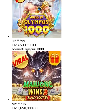
ko****99
IDR
7,589,500.00
Gates of Olympus 1000
nih****16
IDR
3,658,000.00