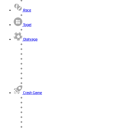
Race
Togel
Olahraga
Crash Game