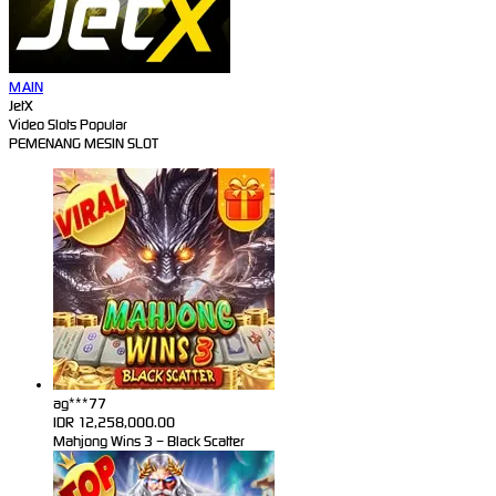
MAIN
JetX
Video Slots Popular
PEMENANG MESIN SLOT
ag***77
IDR
12,258,000.00
Mahjong Wins 3 – Black Scatter