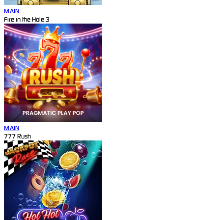
MAIN
Fire in the Hole 3
MAIN
777 Rush