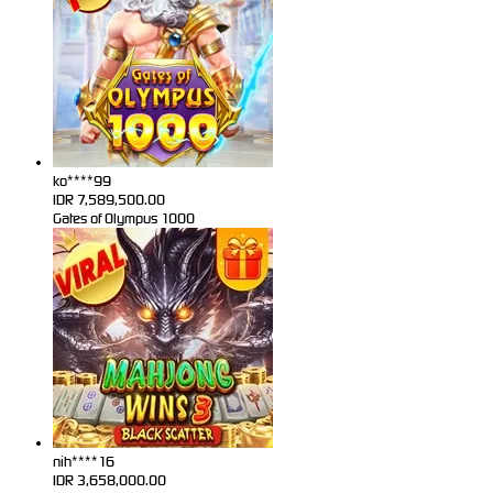
ko****99
IDR
7,589,500.00
Gates of Olympus 1000
nih****16
IDR
3,658,000.00