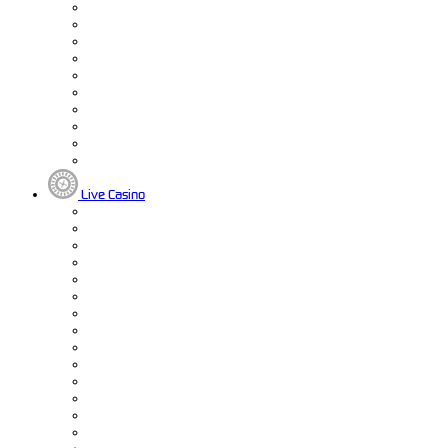
Live Casino