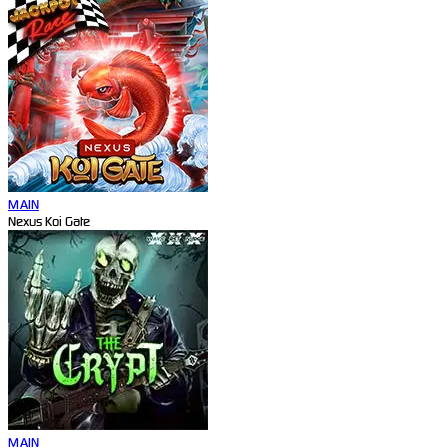
MAIN
Nexus Koi Gate
MAIN