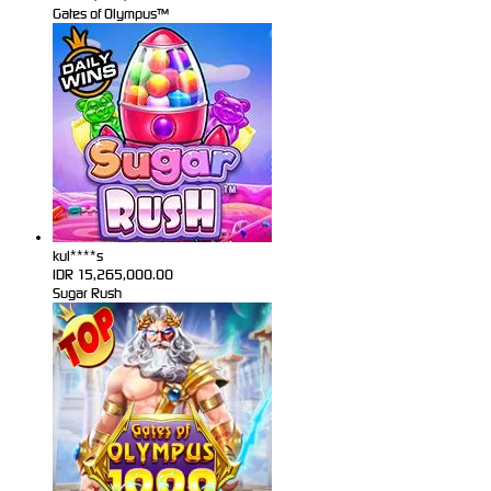
Gates of Olympus™
kul****s
IDR
15,265,000.00
Sugar Rush