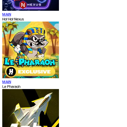
MAIN
Hot Hot Nexus
MAIN
Le Pharaoh