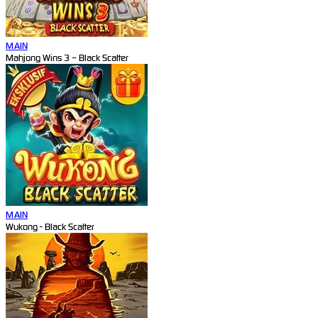
MAIN
Mahjong Wins 3 – Black Scatter
MAIN
Wukong - Black Scatter