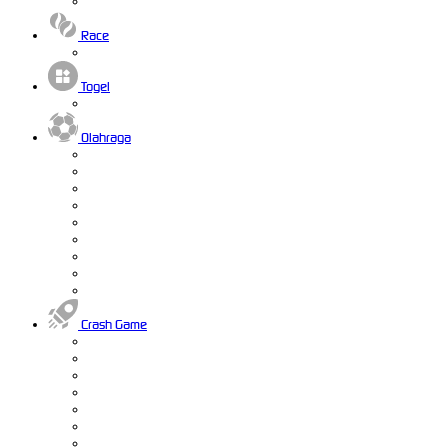
Race
Togel
Olahraga
Crash Game