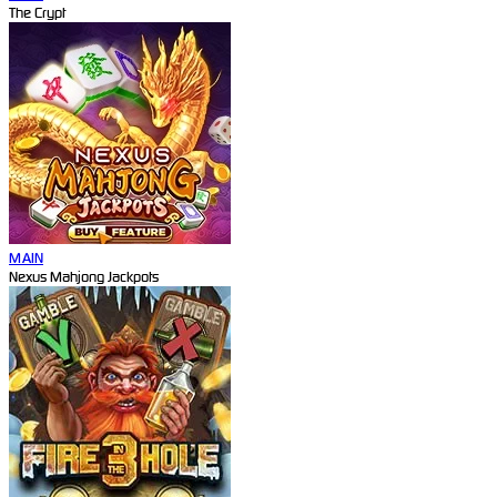
The Crypt
MAIN
Nexus Mahjong Jackpots