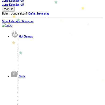
Lupa Kata Sandi?
Lupa Kata Sandi?
Belum punya akun?
Daftar Sekarang
Masuk dengan Telegram
Hot Games
Slots