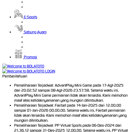
E-Sports
Sabung Ayam
Promosi
Pemberitahuan
Pemeliharaan Terjadwal: AdvantPlay Mini Game pada 17-Agt-2025
dari 20.02.52 sampai 08-Agt-2026 23.57.58. Selama waktu ini,
AdvantPlay Mini Game permainan tidak akan tersedia. Kami memohon
maaf atas ketidaknyamanan yang mungkin ditimbulkan.
Pemeliharaan Terjadwal: Fairbet pada 14-Jan-2025 dari 12.00.00
sampai 01-Jan-2026 00.00.00. Selama waktu ini, Fairbet permainan
tidak akan tersedia. Kami memohon maaf atas ketidaknyamanan yang
mungkin ditimbulkan.
Pemeliharaan Terjadwal: PP Virtual Sports pada 06-Des-2024 dari
21.36.12 sampai 31-Des-2025 12.00.00. Selama waktu ini, PP Virtual