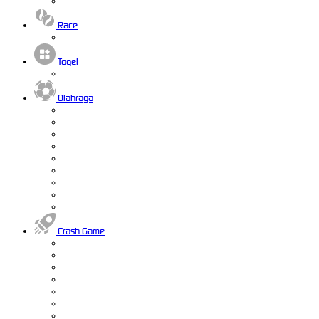
Race
Togel
Olahraga
Crash Game