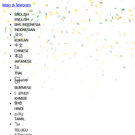
Main di Telegram
ENGLISH
ENGLISH
BHS INDONESIA
INDONESIAN
국어
KOREAN
中文
CHINESE
本語
JAPANESE
ไย
THAI
မြန်မာစ
BURMESE
េរភាសា
KHMER
हिन्दी
HINDI
தமிழ
TAMIL
ెుు
TELUGU