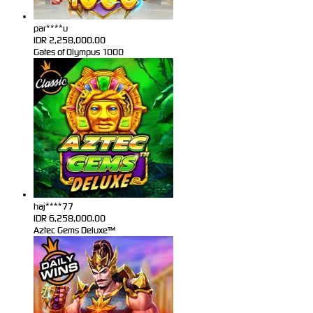
par****u
IDR
2,258,000.00
Gates of Olympus 1000
haj****77
IDR
6,258,000.00
Aztec Gems Deluxe™