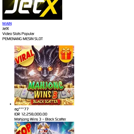
MAIN
JetX
Video Slots Popular
PEMENANG MESIN SLOT
ag***77
IDR
12,258,000.00
Mahjong Wins 3 – Black Scatter