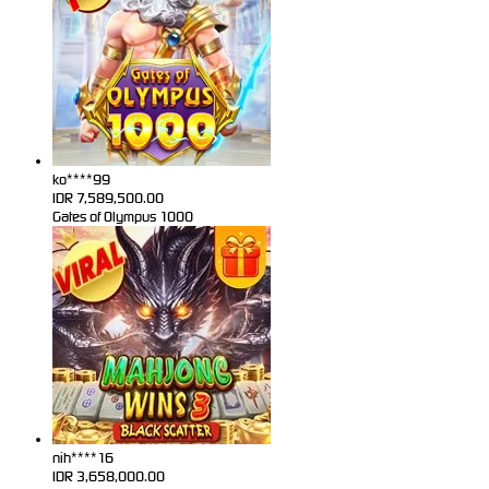
ko****99
IDR
7,589,500.00
Gates of Olympus 1000
nih****16
IDR
3,658,000.00