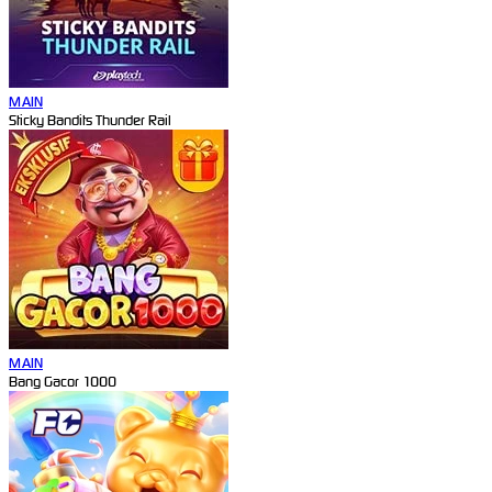
MAIN
Sticky Bandits Thunder Rail
MAIN
Bang Gacor 1000