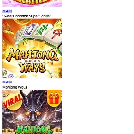
MAIN
Sweet Bonanza Super Scatter
MAIN
Mahjong Ways