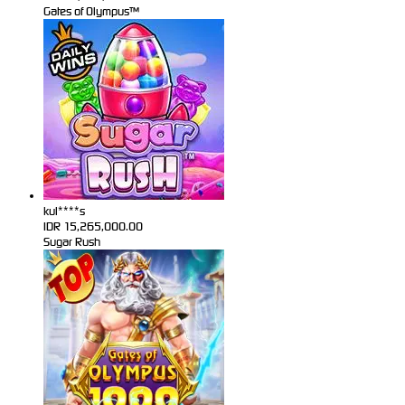
Gates of Olympus™
kul****s
IDR
15,265,000.00
Sugar Rush