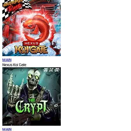
MAIN
Nexus Koi Gate
MAIN