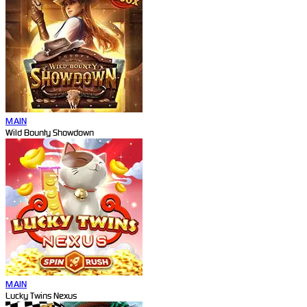
MAIN
Wild Bounty Showdown
MAIN
Lucky Twins Nexus