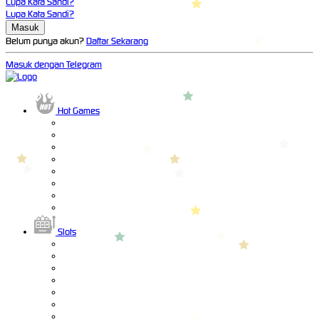
Lupa Kata Sandi?
Lupa Kata Sandi?
Belum punya akun?
Daftar Sekarang
Masuk dengan Telegram
Hot Games
Slots