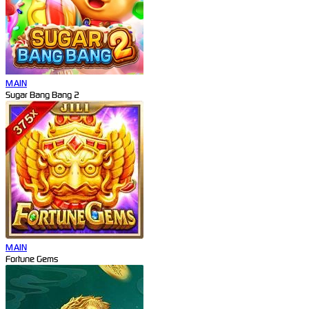
MAIN
Sugar Bang Bang 2
MAIN
Fortune Gems