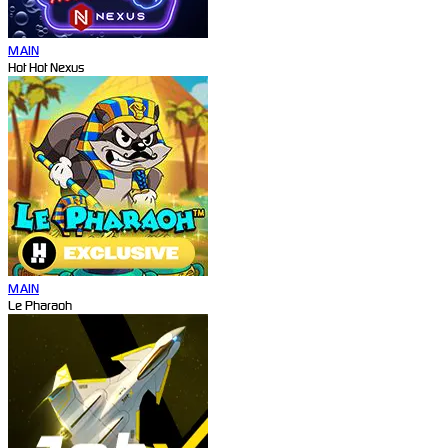
MAIN
Hot Hot Nexus
MAIN
Le Pharaoh