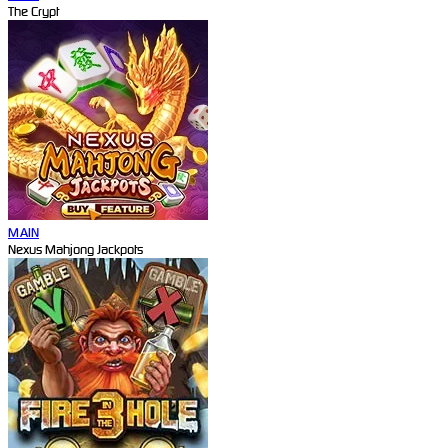
The Crypt
MAIN
Nexus Mahjong Jackpots