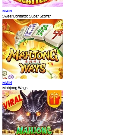
MAIN
Sweet Bonanza Super Scatter
MAIN
Mahjong Ways