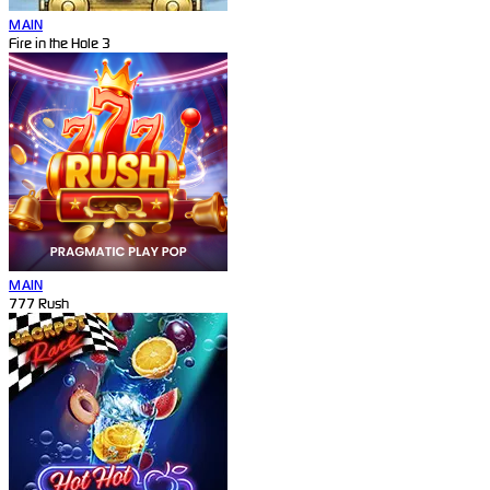
MAIN
Fire in the Hole 3
MAIN
777 Rush