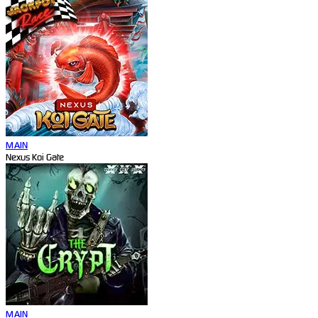
MAIN
Nexus Koi Gate
MAIN