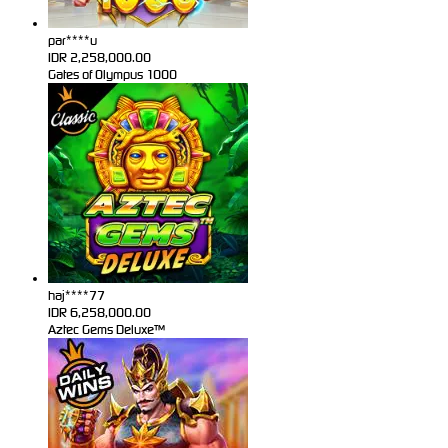
par****u
IDR
2,258,000.00
Gates of Olympus 1000
haj****77
IDR
6,258,000.00
Aztec Gems Deluxe™