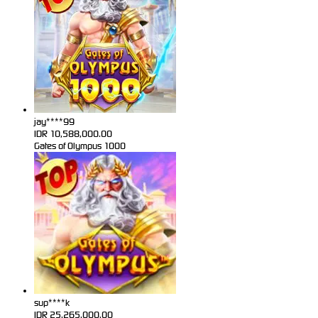
jay****99
IDR
10,588,000.00
Gates of Olympus 1000
sup****k
IDR
25,265,000.00