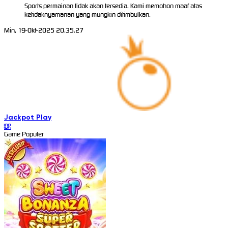
Sports permainan tidak akan tersedia. Kami memohon maaf atas
ketidaknyamanan yang mungkin ditimbulkan.
Min, 19-Okt-2025 20.35.27
Jackpot
Play
IDR
Game Populer