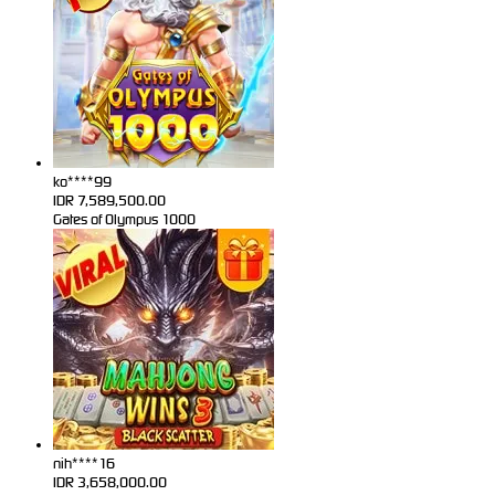
ko****99
IDR
7,589,500.00
Gates of Olympus 1000
nih****16
IDR
3,658,000.00