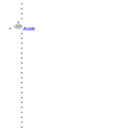
Arcade