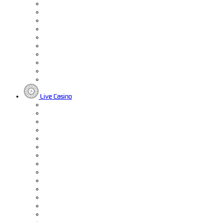
Live Casino