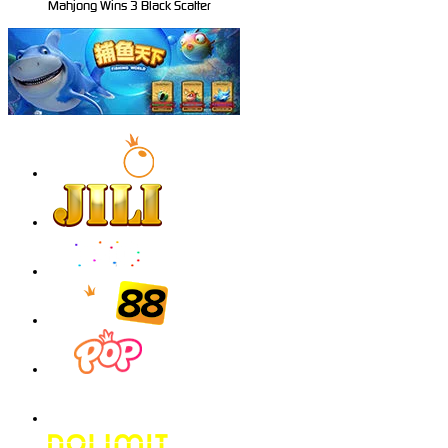
Mahjong Wins 3 Black Scatter