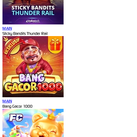
MAIN
Sticky Bandits Thunder Rail
MAIN
Bang Gacor 1000