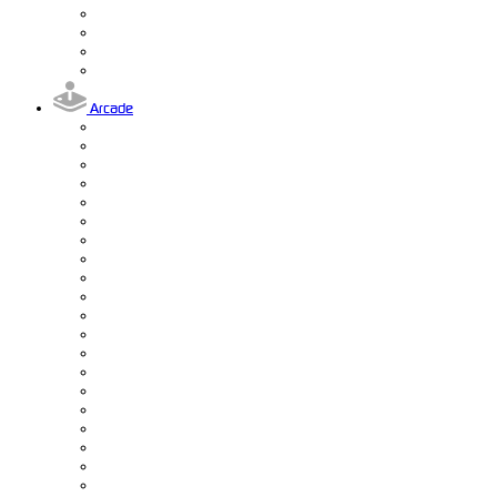
Arcade