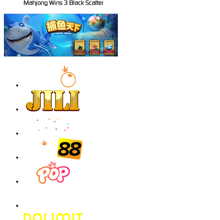
Mahjong Wins 3 Black Scatter