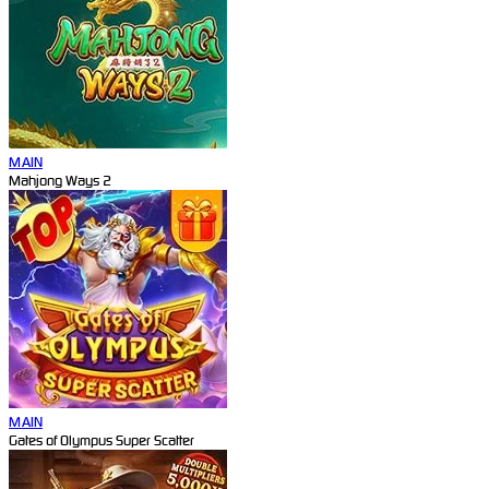
MAIN
Mahjong Ways 2
MAIN
Gates of Olympus Super Scatter