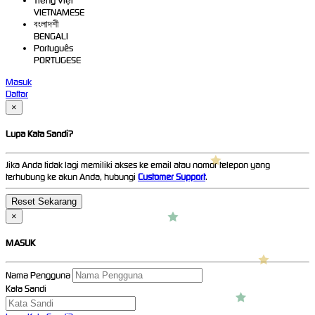
Tiếng Việt
VIETNAMESE
বংলাদশী
BENGALI
Português
PORTUGESE
Masuk
Daftar
×
Lupa Kata Sandi?
Jika Anda tidak lagi memiliki akses ke email atau nomor telepon yang
terhubung ke akun Anda, hubungi
Customer Support
.
×
MASUK
Nama Pengguna
Kata Sandi