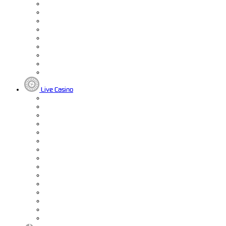
Live Casino