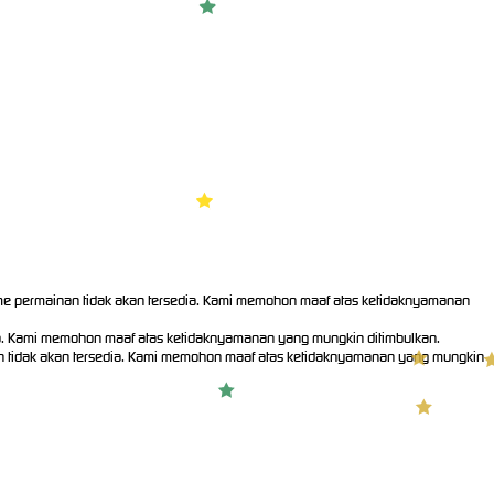
me permainan tidak akan tersedia. Kami memohon maaf atas ketidaknyamanan
dia. Kami memohon maaf atas ketidaknyamanan yang mungkin ditimbulkan.
nan tidak akan tersedia. Kami memohon maaf atas ketidaknyamanan yang mungkin