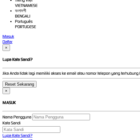
Tiếng Việt
VIETNAMESE
বংলাদশী
BENGALI
Português
PORTUGESE
Masuk
Daftar
×
Lupa Kata Sandi?
Jika Anda tidak lagi memiliki akses ke email atau nomor telepon yang terhubun
×
MASUK
Nama Pengguna
Kata Sandi
Lupa Kata Sandi?