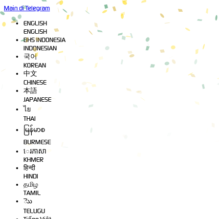
Main di Telegram
ENGLISH
ENGLISH
BHS INDONESIA
INDONESIAN
국어
KOREAN
中文
CHINESE
本語
JAPANESE
ไย
THAI
မြန်မာစ
BURMESE
េរភាសា
KHMER
हिन्दी
HINDI
தமிழ
TAMIL
ెుు
TELUGU